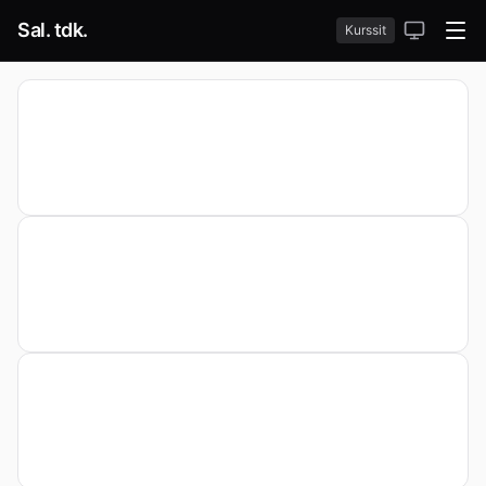
Sal. tdk.
Kurssit