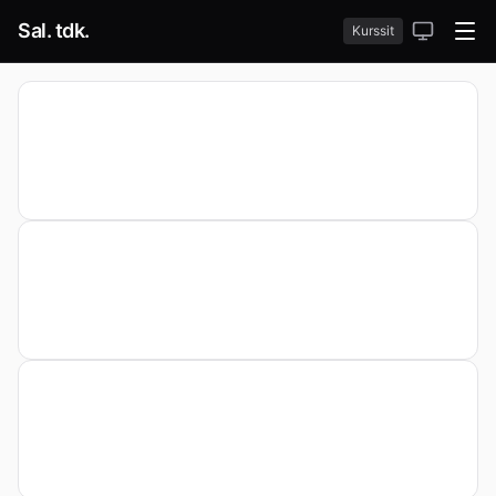
Sal. tdk.
Kurssit