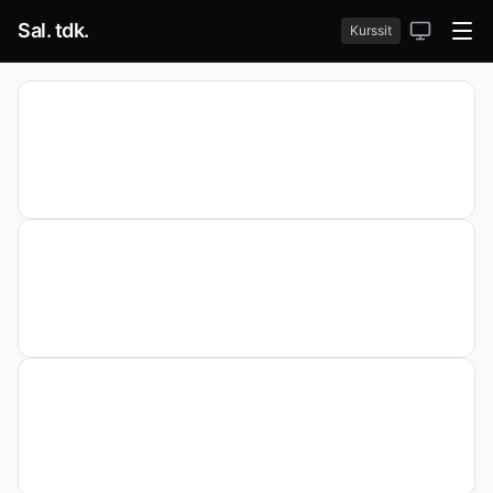
Sal. tdk.
Kurssit