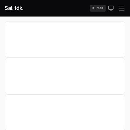
Sal. tdk.
Kurssit